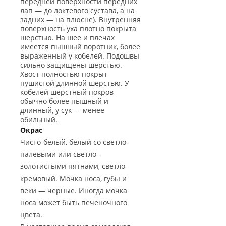
передней поверхности передних
лап — до локтевого сустава, а на
задних — на плюсне). Внутренняя
поверхность уха плотно покрыта
шерстью. На шее и плечах
имеется пышный воротник, более
выраженный у кобелей. Подошвы
сильно защищены шерстью.
Хвост полностью покрыт
пушистой длинной шерстью. У
кобелей шерстный покров
обычно более пышный и
длинный, у сук — менее
обильный.
Окрас
Чисто-белый, белый со светло-
палевыми или светло-
золотистыми пятнами, светло-
кремовый. Мочка носа, губы и
веки — черные. Иногда мочка
носа может быть печеночного
цвета.