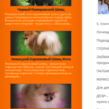
Черный Померанский Шпиц
Померанский, или карликовый шпиц одна из
самых популярных миниатюрных пород собак.
Внешность шпицев очаровывает красотой
шерстного покрова - пушистого, с обильным...
5. Кли
Почему
Подход
ГЛОРИЯ
ЛАЙМА,
Немецкий Карликовый Шпиц Фото
предан
Немецкий карликовый шпиц - крошечная
коренастая собачка, самый настоящий шпиц в
миниатюре. Телосложение гармоничное,
ПАЛЬМА
туловище короткое. Голова пропорциональна
размерам...
МИМОЗ
Для де
ДЕЗИ –
нужно 