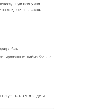
 непослушную псину «по
у на людях очень важно,
род собак.
линированные. Лайма больше
 погулять, так что за Дези