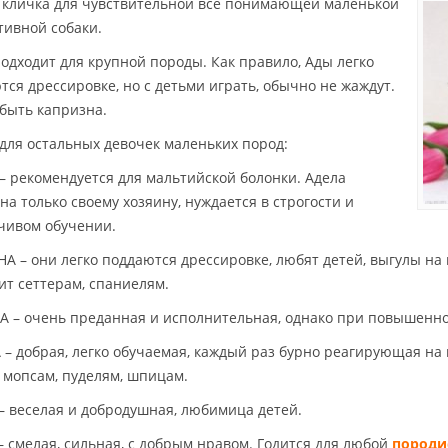
 кличка для чувствительной все понимающей маленькой
тивной собаки.
подходит для крупной породы. Как правило, Ады легко
тся дрессировке, но с детьми играть, обычно не жаждут.
быть капризна.
для остальных девочек маленьких пород:
– рекомендуется для мальтийской болонки. Адела
на только своему хозяину, нуждается в строгости и
чивом обучении.
А – они легко поддаются дрессировке, любят детей, выгулы на
ит сеттерам, спаниелям.
 – очень преданная и исполнительная, однако при повышенном
 – добрая, легко обучаемая, каждый раз бурно реагирующая на 
, мопсам, пуделям, шпицам.
– веселая и добродушная, любимица детей.
– смелая, сильная, с добрым нравом. Годится для любой
породи