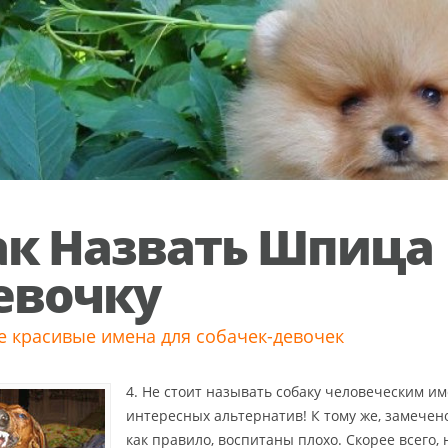
ак Назвать Шпица
евочку
 красивые имена для собачек-девочек
4. Не стоит называть собаку человеческим им
интересных альтернатив! К тому же, замечено
как правило, воспитаны плохо. Скорее всего,