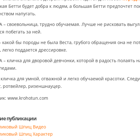
кая Бетти будет добра к людям, а большая Бетти предпочтет п
нством напугать.
 – своевольница, трудно обучаемая. Лучше не рисковать выгул
ся побегать за ней.
– какой бы породы не была Веста, грубого обращения она не пот
, легко поддается дрессировке.
 – кличка для дворовой девчонки, которой в радость полаять н
педами.
 кличка для умной, отважной и легко обучаемой красотки. Следу
г, ротвейлер, ризеншнауцер.
ик: www.krohotun.com
ие публикации
ликовый Шпиц Видео
ликовый Шпиц Характер