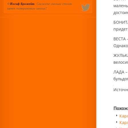
@
Иосиф Брожейт
: Скажите сколько стоит
малень
щенок померанского шпица?
достои
БОНИТА
придет
ВЕСТА 
Однако
ЖУЛЬКА
велоси
ЛАДА –
бульдо
Источн
Похож
Кар
Кар