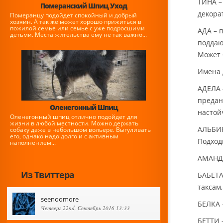
ТИНА –
Померанский Шпиц Уход
декора
Померанцу подойдет спокойный и добрый
хозяин. А так же может хорошо прижиться в
пожилой семье или семье с уже подросшими
АДА – 
детьми. Места жительства ему не так важно...
поддаю
Может 
Имена 
АДЕЛА 
предан
Оленегонный Шпиц
настой
Оленегонный шпиц отлично подойдет для
жизни в любой местности. Можно держать
АЛЬБИН
собаку даже в небольшом вольере. Выгуливать
его, однако надо долго и с активным
Подход
наполнением...
АМАНДА
Из Твиттера
БАБЕТА
таксам
seenoomore
БЕЛКА 
Четверг 22nd, Сентябрь 2016 13:33
БЕТТИ 